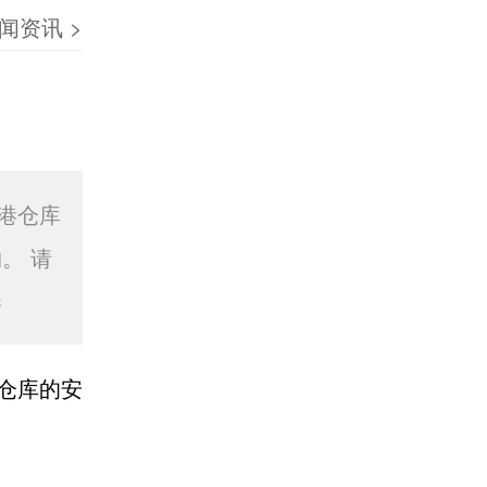
闻资讯
>
港仓库
。 请
港
仓库的安