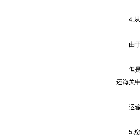
4.从
由于不
但是，
还海关
运输时
5.您