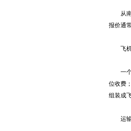
从南通
报价通
飞机托
一个是
位收费
组装成
运输