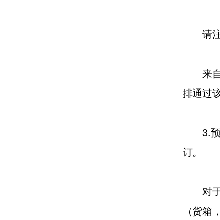
请注意
来自中
排通过
3.预
订。
对于服
（货箱