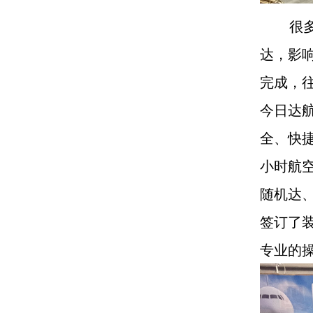
很多朋
达，影
完成，
今日达
全、快
小时航
随机达
签订了装
专业的