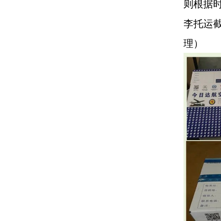
则根据
李托运
理）