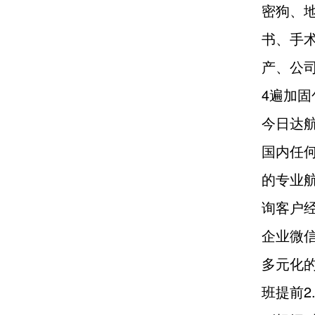
密狗、
书、手
产、公
4遍加
今日达航
国内任
的专业
询客户
企业微
多元化
班提前2