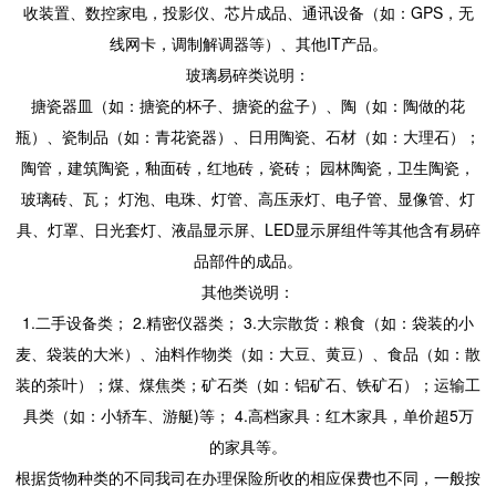
收装置、数控家电，投影仪、芯片成品、通讯设备（如：GPS，无
线网卡，调制解调器等）、其他IT产品。
玻璃易碎类说明：
搪瓷器皿（如：搪瓷的杯子、搪瓷的盆子）、陶（如：陶做的花
瓶）、瓷制品（如：青花瓷器）、日用陶瓷、石材（如：大理石）；
陶管，建筑陶瓷，釉面砖，红地砖，瓷砖； 园林陶瓷，卫生陶瓷，
玻璃砖、瓦； 灯泡、电珠、灯管、高压汞灯、电子管、显像管、灯
具、灯罩、日光套灯、液晶显示屏、LED显示屏组件等其他含有易碎
品部件的成品。
其他类说明：
1.二手设备类； 2.精密仪器类； 3.大宗散货：粮食（如：袋装的小
麦、袋装的大米）、油料作物类（如：大豆、黄豆）、食品（如：散
装的茶叶）；煤、煤焦类；矿石类（如：铝矿石、铁矿石）；运输工
具类（如：小轿车、游艇)等； 4.高档家具：红木家具，单价超5万
的家具等。
根据货物种类的不同我司在办理保险所收的相应保费也不同，一般按