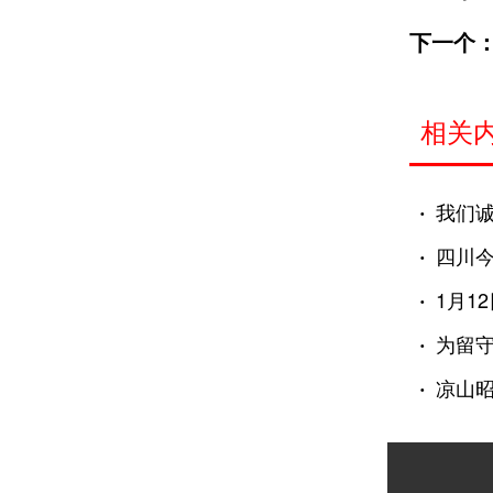
下一个
相关
·
我们
·
四川今
·
1月1
·
为留守
·
凉山