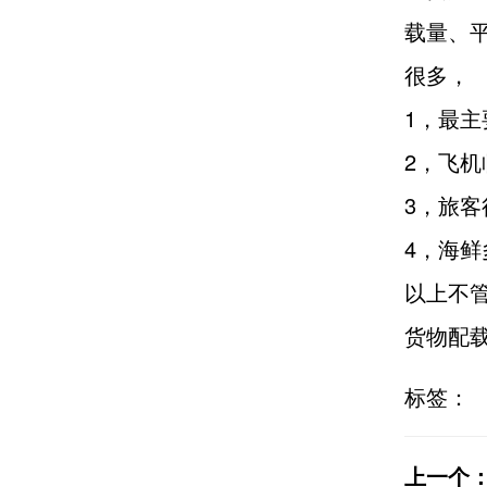
载量、
很多，
1，最
2，飞机
3，旅
4，海
以上不
货物配
标签：
上一个