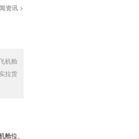
闻资讯
>
飞机舱
实拉货
机舱位、